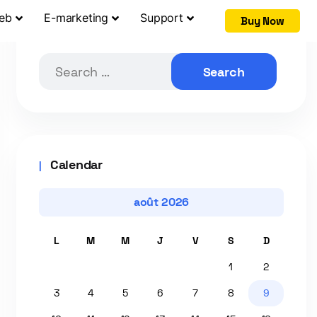
Web
E-marketing
Support
Buy Now
Search by posts
Calendar
août 2026
L
M
M
J
V
S
D
1
2
3
4
5
6
7
8
9