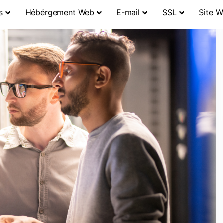
s
Hébérgement Web
E-mail
SSL
Site 