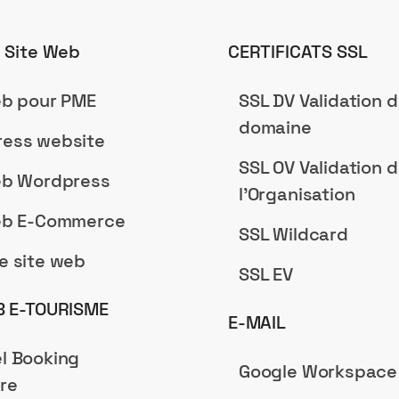
n Site Web
CERTIFICATS SSL
eb pour PME
SSL DV Validation 
domaine
ess website
SSL OV Validation 
eb Wordpress
l'Organisation
eb E-Commerce
SSL Wildcard
e site web
SSL EV
B E-TOURISME
E-MAIL
l Booking
Google Workspace
re